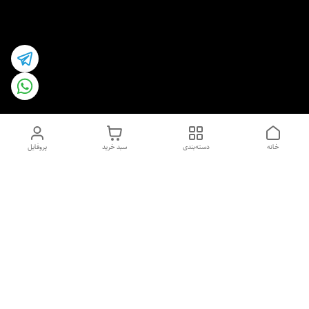
خانه
دسته‌بندی
سبد خرید
پروفایل
دسترسی سریع
اسپری داو uk و هندی
اورجینال | کاپرا و جان اشلی
اورجینال پوست مو بیوتی
با تخفیف ویژه