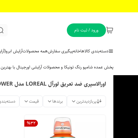
ورود / ثبت نام
دسته‌بندی کالاها
خانه
پیگیری سفارش
همه محصولات
آرایش ابرو
{آر
پخش عمده شامپو رنگ تونیکا و محصولات آرایشی اورجینال با بهتری
اورالاسپری ضد تعریق لورآل LOREAL مدل COOL POWER
پربازدیدترین
برندها
قیمت
دسته‌بندی
%
32