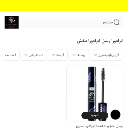
جستجو
ایزادورا ریمل ایزادورا بنفش
پربازدیدترین
برندها
قیمت
دسته‌بندی
فقط محصول
ناموجود
ریمل حجم دهنده ایزادورا سری