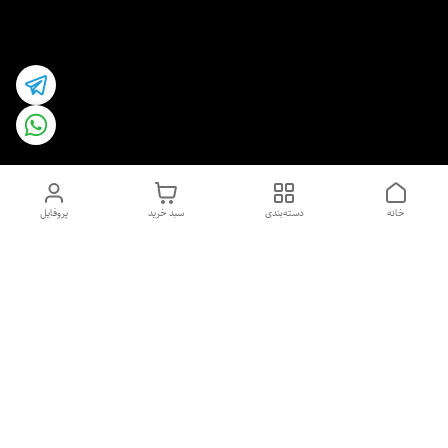
خانه
دسته‌بندی
سبد خرید
پروفایل
دسترسی سریع
اسپری داو uk و هندی
اورجینال | کاپرا و جان اشلی
اورجینال پوست مو بیوتی
با تخفیف ویژه