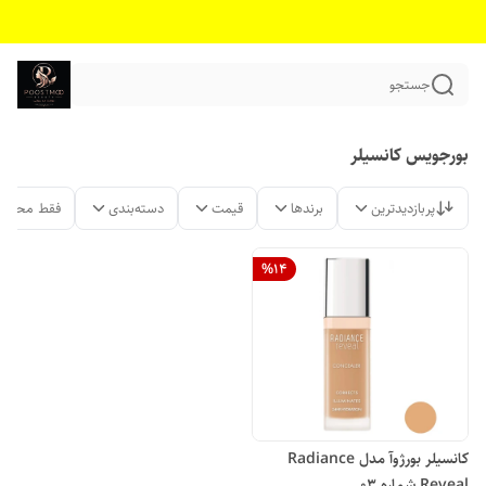
جستجو
بورجویس کانسیلر
پربازدیدترین
برندها
قیمت
دسته‌بندی
فقط محصول
%
14
کانسیلر بورژوآ مدل Radiance
Reveal شماره 03