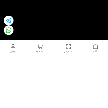
خانه
دسته‌بندی
سبد خرید
پروفایل
دسترسی سریع
اسپری داو uk و هندی
اورجینال | کاپرا و جان اشلی
اورجینال پوست مو بیوتی
با تخفیف ویژه