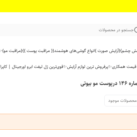
جستجو در محصولات
ایش چشم}
{آرایش صورت }
انواع گوشی‌های هوشمند
{{ مراقبت پوست }}
{مراقبت مو}
✨ 
ن قیمت همکاری
✨پرفروش ترین لوازم آرایش✨
قوی‌ترین ژل لیفت ابرو اورجینال | کاپرا
محصولات موجود