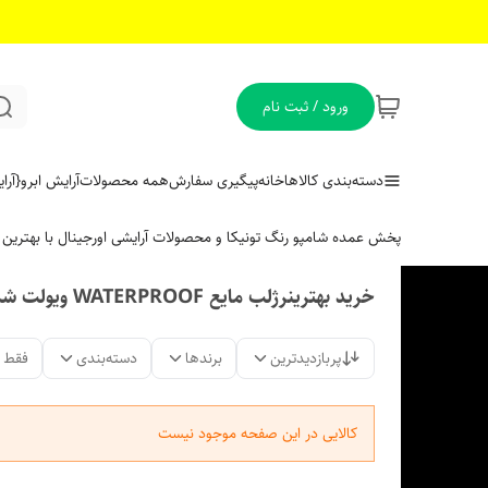
ورود / ثبت نام
دسته‌بندی کالاها
خانه
پیگیری سفارش
همه محصولات
آرایش ابرو
{آر
پخش عمده شامپو رنگ تونیکا و محصولات آرایشی اورجینال با بهتری
خرید بهترینرژلب مایع WATERPROOF ویولت شماره ۱۴۶ درپوست مو بیوتی
پربازدیدترین
برندها
دسته‌بندی
فقط 
کالایی در این صفحه موجود نیست