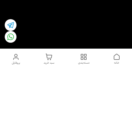
خانه
دسته‌بندی
سبد خرید
پروفایل
دسترسی سریع
اسپری داو uk و هندی
اورجینال | کاپرا و جان اشلی
اورجینال پوست مو بیوتی
با تخفیف ویژه