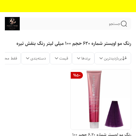
جستجو
رنگ مو اویستر شماره 620 حجم 100 میلی لیتر رنگ بنفش تیره
پربازدیدترین
برندها
قیمت
دسته‌بندی
فقط محصول
%
50
رنگ مو اویستر شماره 6.20 حجم 100