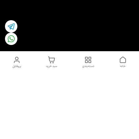
خانه
دسته‌بندی
سبد خرید
پروفایل
دسترسی سریع
اسپری داو uk و هندی
اورجینال | کاپرا و جان اشلی
اورجینال پوست مو بیوتی
با تخفیف ویژه