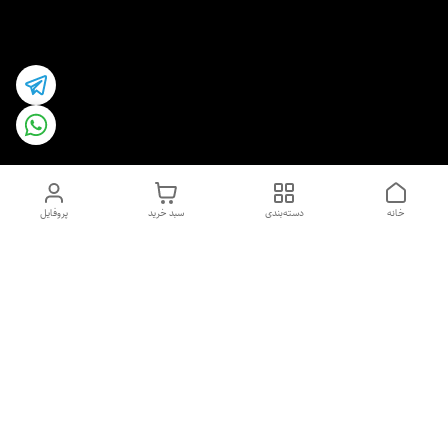
خانه
دسته‌بندی
سبد خرید
پروفایل
دسترسی سریع
اسپری داو uk و هندی
اورجینال | کاپرا و جان اشلی
اورجینال پوست مو بیوتی
با تخفیف ویژه