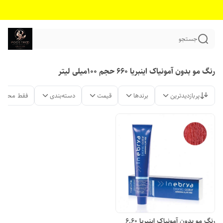
جستجو
رنگ مو بدون آمونیاک اینبریا 660 حجم 100میلی لیتر
پربازدیدترین
برندها
قیمت
دسته‌بندی
فقط محصول
رنگ مو بدون آمونیاک اینبریا 6.60