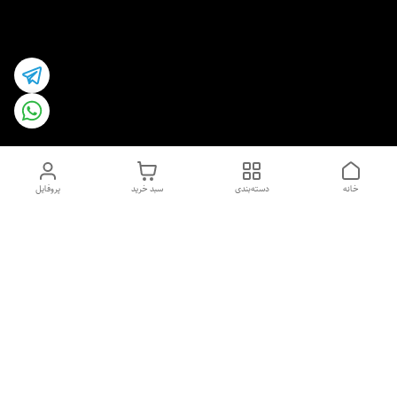
خانه
دسته‌بندی
سبد خرید
پروفایل
دسترسی سریع
اسپری داو uk و هندی
اورجینال | کاپرا و جان اشلی
اورجینال پوست مو بیوتی
با تخفیف ویژه