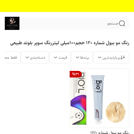
جستجو
رنگ مو بیول شماره 120 حجم100میلی لیتررنگ سوپر بلوند طبیعی
پربازدیدترین
برندها
قیمت
دسته‌بندی
فقط محصول
%
31
رنگ مو بیول شماره 12/0