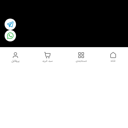
خانه
دسته‌بندی
سبد خرید
پروفایل
دسترسی سریع
اسپری داو uk و هندی
اورجینال | کاپرا و جان اشلی
اورجینال پوست مو بیوتی
با تخفیف ویژه