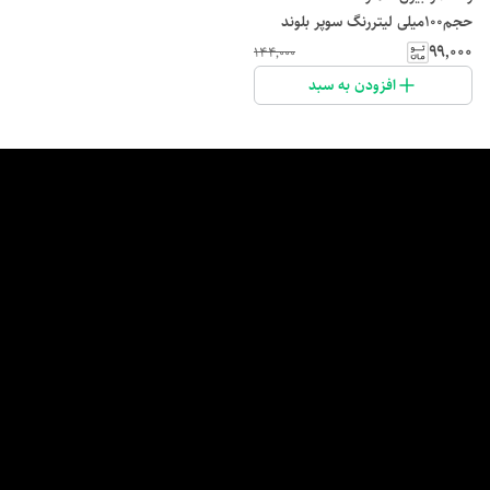
حجم100میلی لیتررنگ سوپر بلوند
طبیعی
۹۹٬۰۰۰
۱۴۴٬۰۰۰
افزودن به سبد