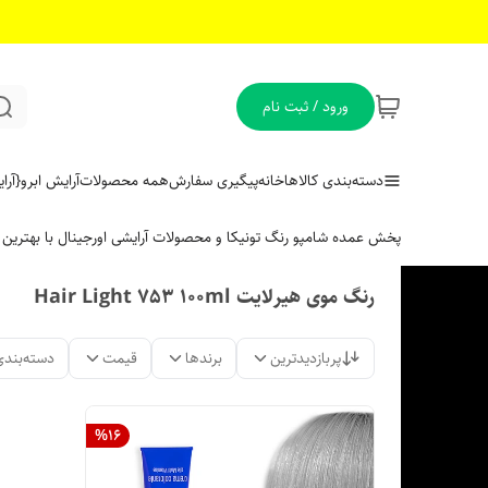
ورود / ثبت نام
دسته‌بندی کالاها
خانه
پیگیری سفارش
همه محصولات
آرایش ابرو
{آر
پخش عمده شامپو رنگ تونیکا و محصولات آرایشی اورجینال با بهتری
رنگ موی هیرلایت Hair Light 753 100ml
پربازدیدترین
برندها
قیمت
دسته‌بندی
%
16