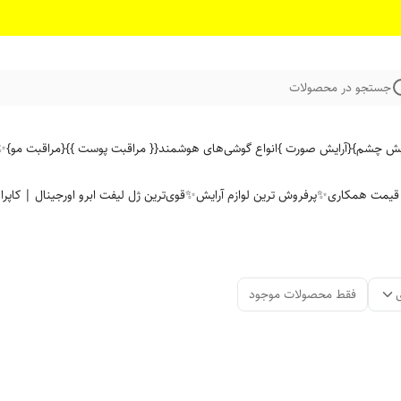
جستجو در محصولات
ایش چشم}
{آرایش صورت }
انواع گوشی‌های هوشمند
{{ مراقبت پوست }}
{مراقبت مو}
✨ 
ن قیمت همکاری
✨پرفروش ترین لوازم آرایش✨
قوی‌ترین ژل لیفت ابرو اورجینال | کاپرا
فقط محصولات موجود