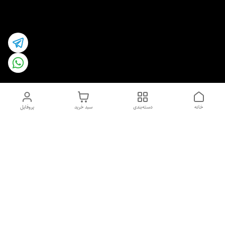
خانه
دسته‌بندی
سبد خرید
پروفایل
دسترسی سریع
اسپری داو uk و هندی
اورجینال | کاپرا و جان اشلی
اورجینال پوست مو بیوتی
با تخفیف ویژه