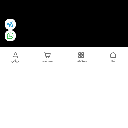
خانه
دسته‌بندی
سبد خرید
پروفایل
دسترسی سریع
اسپری داو uk و هندی
اورجینال | کاپرا و جان اشلی
اورجینال پوست مو بیوتی
با تخفیف ویژه