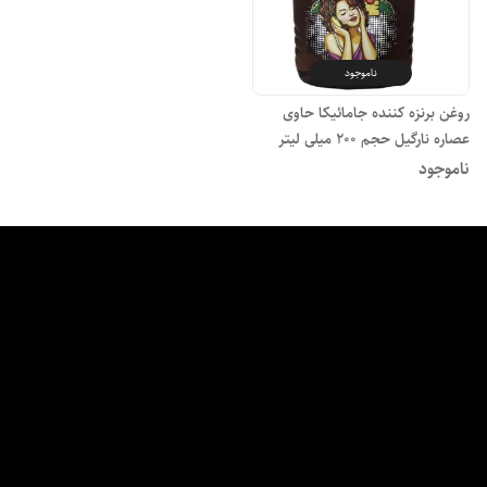
ناموجود
روغن برنزه کننده جامائیکا حاوی
عصاره نارگیل حجم 200 میلی لیتر
ناموجود