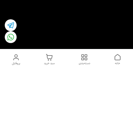
خانه
دسته‌بندی
سبد خرید
پروفایل
دسترسی سریع
اسپری داو uk و هندی
اورجینال | کاپرا و جان اشلی
اورجینال پوست مو بیوتی
با تخفیف ویژه