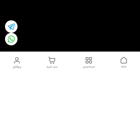
خانه
دسته‌بندی
سبد خرید
پروفایل
دسترسی سریع
اسپری داو uk و هندی
اورجینال | کاپرا و جان اشلی
اورجینال پوست مو بیوتی
با تخفیف ویژه