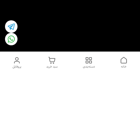
خانه
دسته‌بندی
سبد خرید
پروفایل
دسترسی سریع
اسپری داو uk و هندی
اورجینال | کاپرا و جان اشلی
اورجینال پوست مو بیوتی
با تخفیف ویژه