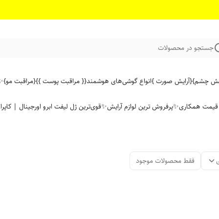
جستجو در محصولات
ایش چشم}
{آرایش صورت }
انواع گوشی‌های هوشمند
{{ مراقبت پوست }}
{مراقبت مو}
✨ 
ن قیمت همکاری
✨پرفروش ترین لوازم آرایش✨
قوی‌ترین ژل لیفت ابرو اورجینال | کاپرا
فقط محصولات موجود