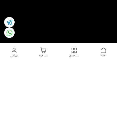
خانه
دسته‌بندی
سبد خرید
پروفایل
دسترسی سریع
اسپری داو uk و هندی
اورجینال | کاپرا و جان اشلی
اورجینال پوست مو بیوتی
با تخفیف ویژه