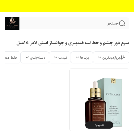
جستجو
سرم دور چشم و خط لب ضدپیری و جوانساز استی لادر 15میل
پربازدیدترین
برندها
قیمت
دسته‌بندی
فقط محصول
ناموجود