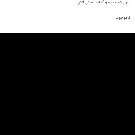
سرم شب ترمیم کننده استی لادر
ناموجود