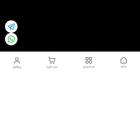
خانه
دسته‌بندی
سبد خرید
پروفایل
دسترسی سریع
اسپری داو uk و هندی
اورجینال | کاپرا و جان اشلی
اورجینال پوست مو بیوتی
با تخفیف ویژه