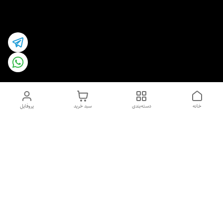
خانه
دسته‌بندی
سبد خرید
پروفایل
دسترسی سریع
اسپری داو uk و هندی
اورجینال | کاپرا و جان اشلی
اورجینال پوست مو بیوتی
با تخفیف ویژه