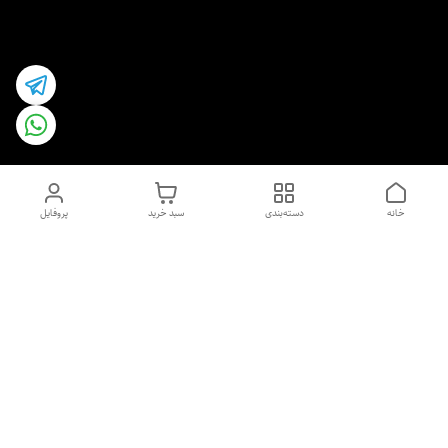
خانه
دسته‌بندی
سبد خرید
پروفایل
دسترسی سریع
اسپری داو uk و هندی
اورجینال | کاپرا و جان اشلی
اورجینال پوست مو بیوتی
با تخفیف ویژه