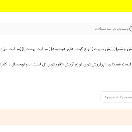
جستجو در محصولات
ایش چشم}
{آرایش صورت }
انواع گوشی‌های هوشمند
{{ مراقبت پوست }}
{مراقبت مو}
✨ 
ن قیمت همکاری
✨پرفروش ترین لوازم آرایش✨
قوی‌ترین ژل لیفت ابرو اورجینال | کاپرا
محصولات موجود