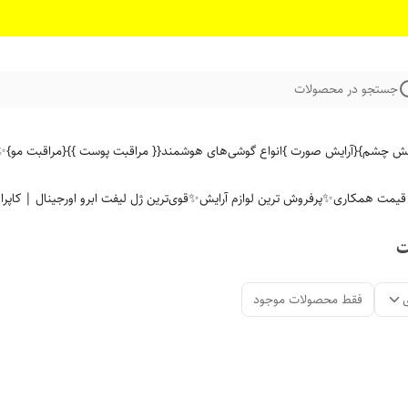
جستجو در محصولات
ایش چشم}
{آرایش صورت }
انواع گوشی‌های هوشمند
{{ مراقبت پوست }}
{مراقبت مو}
✨ 
ن قیمت همکاری
✨پرفروش ترین لوازم آرایش✨
قوی‌ترین ژل لیفت ابرو اورجینال | کاپرا
ت
فقط محصولات موجود