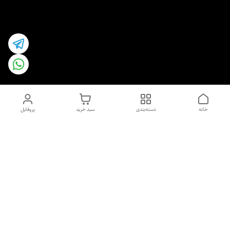
خانه
دسته‌بندی
سبد خرید
پروفایل
دسترسی سریع
اسپری داو uk و هندی
اورجینال | کاپرا و جان اشلی
اورجینال پوست مو بیوتی
با تخفیف ویژه