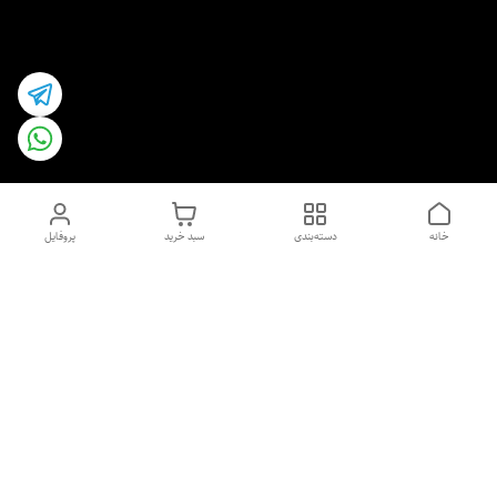
خانه
دسته‌بندی
سبد خرید
پروفایل
دسترسی سریع
اسپری داو uk و هندی
اورجینال | کاپرا و جان اشلی
اورجینال پوست مو بیوتی
با تخفیف ویژه