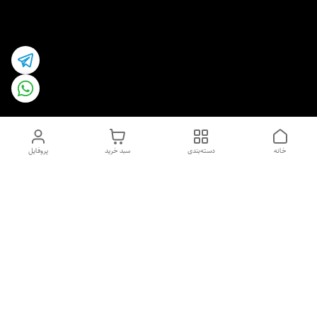
خانه
دسته‌بندی
سبد خرید
پروفایل
دسترسی سریع
اسپری داو uk و هندی
اورجینال | کاپرا و جان اشلی
اورجینال پوست مو بیوتی
با تخفیف ویژه