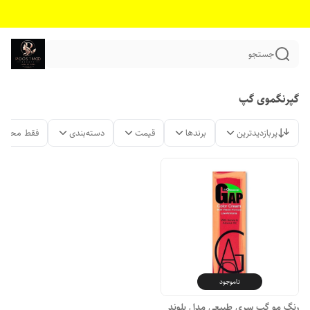
جستجو
گپرنگموی گپ
پربازدیدترین
برندها
قیمت
دسته‌بندی
فقط محصول
ناموجود
رنگ مو گپ سری طبیعی مدل بلوند