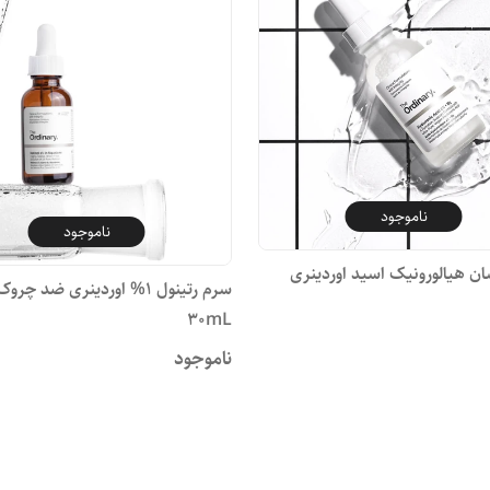
ناموجود
ناموجود
ان هیالورونیک اسید اوردینری
سرم رتینول 1% اوردینری ضد چ
30mL
ناموجود