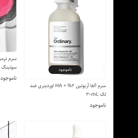
سرم ترمی
سوتینگ ان
ناموجود
ناموجود
سرم آلفا آربوتین 2% + HA اوردینری ضد
لک 30mL
ناموجود