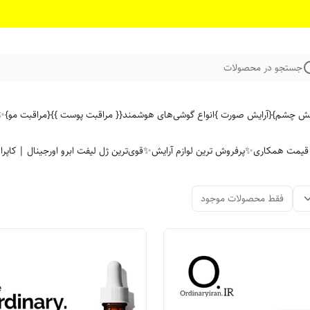
جستجو در محصولات
ایش چشم}
{آرایش صورت }
انواع گوشی‌های هوشمند
{{ مراقبت پوست }}
{مراقبت مو}
✨ 
ن قیمت همکاری
✨پرفروش ترین لوازم آرایش✨
قوی‌ترین ژل لیفت ابرو اورجینال | کاپرا
فقط محصولات موجود