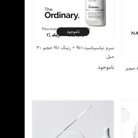
ناموجود
سرم نیاسینامید10% + زینک 1% حجم 30
میل
ناموجود
سرم محلول ALOE 2% +NAG2% حجم