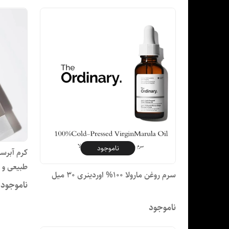
ناموجود
کرم آبرسا
طبیعی و هی
سرم روغن مارولا 100% اوردینری 30 میل
ناموجود
ناموجود