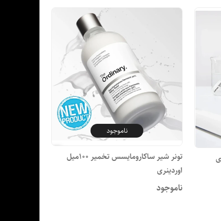
ناموجود
تونر شیر ساکارومایسس تخمیر 100میل
ی
اوردینری
ناموجود