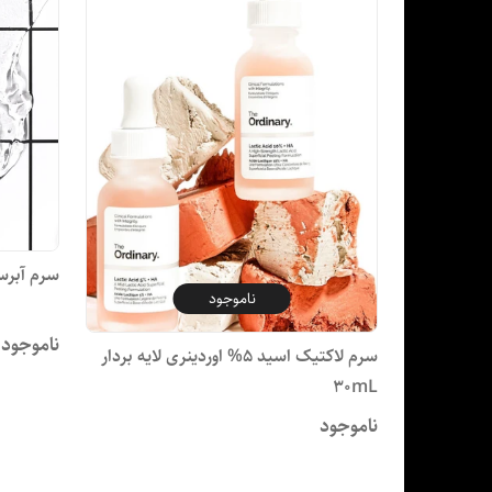
سرم آبرس
ناموجود
ناموجود
سرم لاکتیک اسید 5% اوردینری لایه بردار
30mL
ناموجود