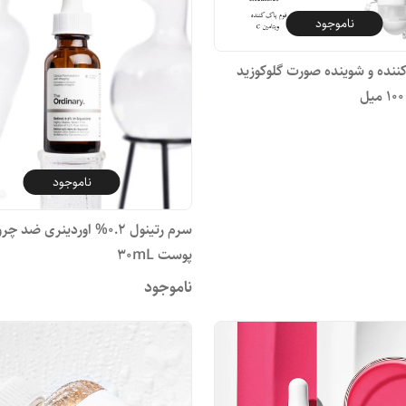
ناموجود
ننده و شوینده صورت گلوکوزید
ناموجود
سرم رتینول 0.2% اوردینری ضد 
پوست 30mL
ناموجود