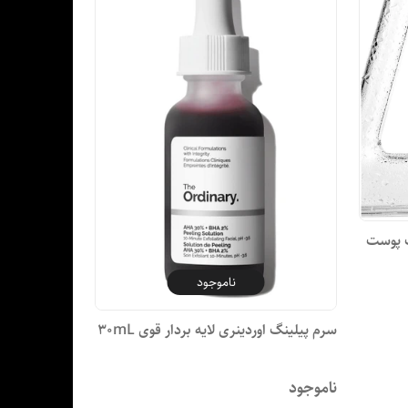
روک پوست
ناموجود
سرم پیلینگ اوردینری لایه بردار قوی 30mL
ناموجود