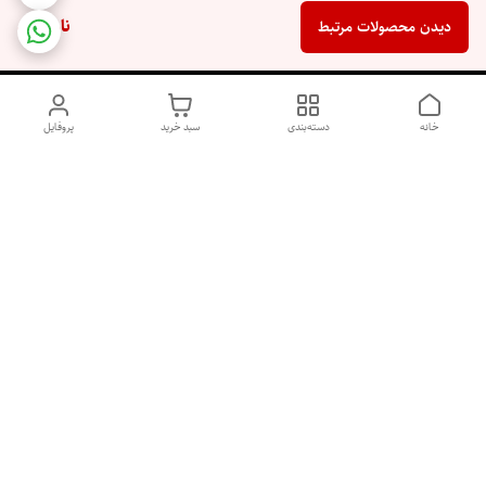
ناموجود
دیدن محصولات مرتبط
خانه
دسته‌بندی
سبد خرید
پروفایل
دسترسی سریع
اسپری داو uk و هندی
اورجینال | کاپرا و جان اشلی
اورجینال پوست مو بیوتی
با تخفیف ویژه
پخش عمده شامپو رنگ تونیکا
[حریم خصوصی]
و محصولات آرایشی اورجینال
با بهترین قیمت همکاری
پخش عمده محصولات آرایشی
و بهداشتی اورجینال | خرید