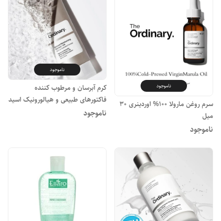
ناموجود
ناموجود
کرم آبرسان و مرطوب کننده
فاکتورهای طبیعی و هیالورونیک اسید
سرم روغن مارولا 100% اوردینری 30
اوردینری 30 میل
ناموجود
میل
ناموجود