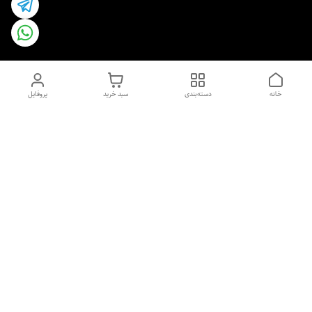
خانه
دسته‌بندی
سبد خرید
پروفایل
دسترسی سریع
اسپری داو uk و هندی
اورجینال | کاپرا و جان اشلی
اورجینال پوست مو بیوتی
با تخفیف ویژه
پخش عمده شامپو رنگ تونیکا
[حریم خصوصی]
و محصولات آرایشی اورجینال
با بهترین قیمت همکاری
پخش عمده محصولات آرایشی