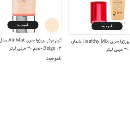
ناموجود
ناموجود
کرم پودر بورژوآ سری Healthy Mix شماره
Beige 03 حجم 30 میلی لیتر
ناموجود