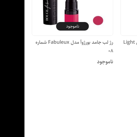
ناموجود
کرم پودر بورژ‌وآ سری Air Mat مدل Light
رژ لب جامد بورژوآ مدل Fabuleux شماره
08
ناموجود