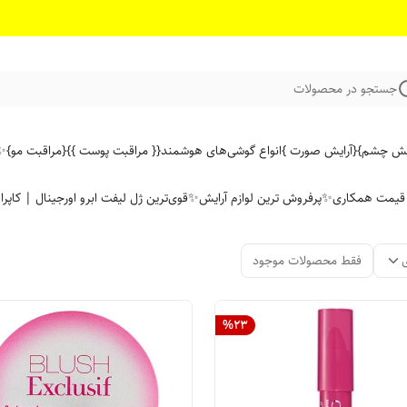
جستجو در محصولات
ایش چشم}
{آرایش صورت }
انواع گوشی‌های هوشمند
{{ مراقبت پوست }}
{مراقبت مو}
✨ 
ن قیمت همکاری
✨پرفروش ترین لوازم آرایش✨
قوی‌ترین ژل لیفت ابرو اورجینال | کاپرا
فقط محصولات موجود
%
23