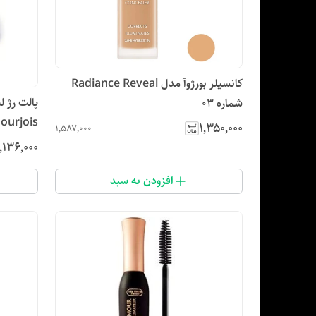
کانسیلر بورژوآ مدل Radiance Reveal
شماره 03
ourjois،
۱٬۳۵۰٬۰۰۰
۱٬۵۸۷٬۰۰۰
٬۱۳۶٬۰۰۰
افزودن به سبد