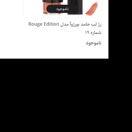
ناموجود
رژ لب جامد بورژوآ مدل Rouge Edition
شماره 19
ناموجود