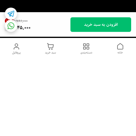
18
%
۱٬۷۸۱٬۰۰۰
افزودن به سبد خرید
1,445,000
خانه
دسته‌بندی
سبد خرید
پروفایل
دسترسی سریع
اسپری داو uk و هندی
اورجینال | کاپرا و جان اشلی
اورجینال پوست مو بیوتی
با تخفیف ویژه
پخش عمده شامپو رنگ تونیکا
[حریم خصوصی]