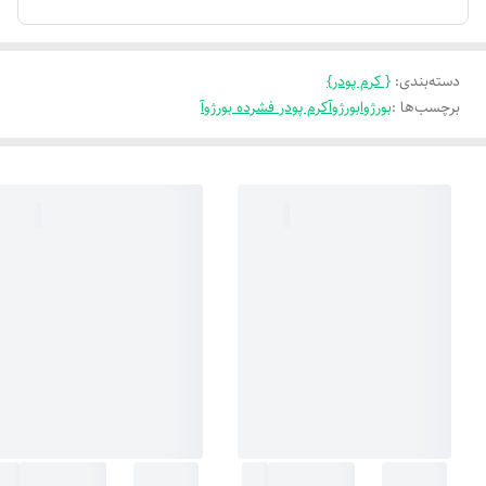
دسته‌بندی
:
{ کرم پودر}
برچسب‌ها :
بورژوابورژوآکرم پودر فشرده بورژوآ