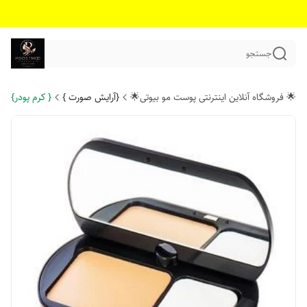
جستجو
🌟 فروشگاه آنلاین اینترنتی پوست مو بیوتی🌟
{آرایش صورت }
{ کرم پودر}