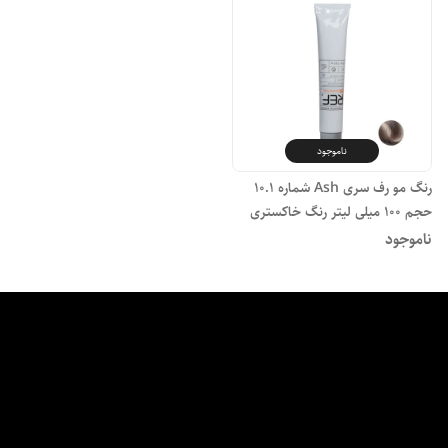
ناموجود
رنگ مو رف سری Ash شماره 10.1
حجم 100 میلی لیتر رنگ خاکستری
بلوند طلایی روشن
ناموجود