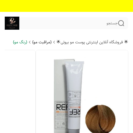
جستجو
🌟 فروشگاه آنلاین اینترنتی پوست مو بیوتی🌟
{مراقبت مو}
{رنگ مو}