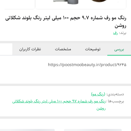
رنگ مو رف شماره 9.7 حجم 100 میلی لیتر رنگ بلوند شکلاتی
روشن
برند:
رف
بررسی
توضیحات
مشخصات
نظرات کاربران
https://poostmoobeauty.ir/product/9245
دسته‌بندی
:
{رنگ مو}
برچسب‌ها :
رنگ مو رف شماره 97 حجم 100 میلی لیتر رنگ بلوند شکلاتی
روشن