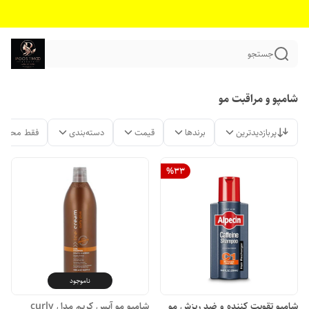
جستجو
شامپو و مراقبت مو
پربازدیدترین
برندها
قیمت
دسته‌بندی
فقط محصول
%
33
ناموجود
شامپو تقویت کننده و ضد ریزش مو
شامپو مو آیس کریم مدل curly