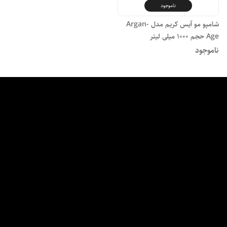
ناموجود
شامپو مو آیس کریم مدل Argan-
Age حجم 1000 میلی لیتر
ناموجود