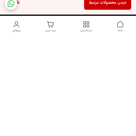
ناموجود
دیدن محصولات مرتبط
خانه
دسته‌بندی
سبد خرید
پروفایل
دسترسی سریع
اسپری داو uk و هندی
اورجینال | کاپرا و جان اشلی
اورجینال پوست مو بیوتی
با تخفیف ویژه
پخش عمده شامپو رنگ تونیکا
[حریم خصوصی]
و محصولات آرایشی اورجینال
با بهترین قیمت همکاری
پخش عمده محصولات آرایشی
و بهداشتی اورجینال | خرید
صابون ابرو بخر گوشی رایگان