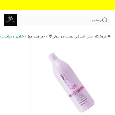
جستجو
🌟 فروشگاه آنلاین اینترنتی پوست مو بیوتی🌟
{مراقبت مو}
شامپو و مراقبت م