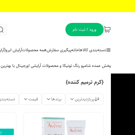
ورود / ثبت نام
دسته‌بندی کالاها
خانه
پیگیری سفارش
همه محصولات
آرایش ابرو
{آر
پخش عمده شامپو رنگ تونیکا و محصولات آرایشی اورجینال با بهتری
{کرم ترمیم کننده}
پربازدیدترین
برندها
قیمت
دسته‌بندی