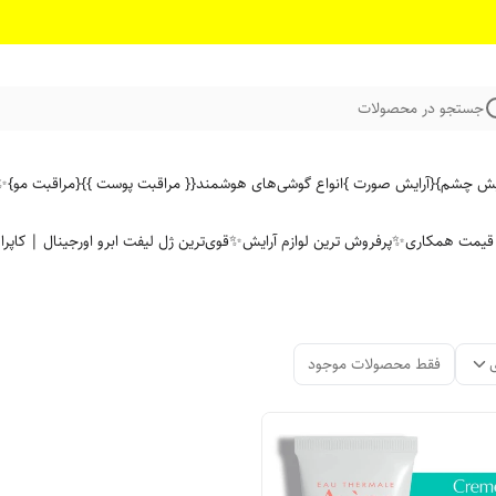
جستجو در محصولات
ایش چشم}
{آرایش صورت }
انواع گوشی‌های هوشمند
{{ مراقبت پوست }}
{مراقبت مو}
✨ 
ن قیمت همکاری
✨پرفروش ترین لوازم آرایش✨
قوی‌ترین ژل لیفت ابرو اورجینال | کاپرا
فقط محصولات موجود