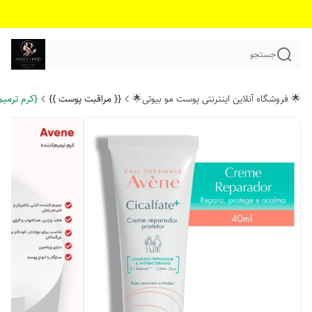
جستجو
🌟 فروشگاه آنلاین اینترنتی پوست مو بیوتی🌟
{{ مراقبت پوست }}
{کرم ترمیم