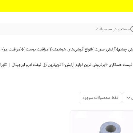
جستجو در محصولات
ایش چشم}
{آرایش صورت }
انواع گوشی‌های هوشمند
{{ مراقبت پوست }}
{مراقبت مو}
✨ 
ن قیمت همکاری
✨پرفروش ترین لوازم آرایش✨
قوی‌ترین ژل لیفت ابرو اورجینال | کاپرا
فقط محصولات موجود