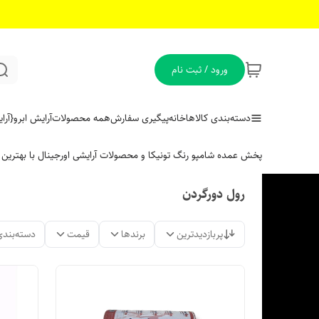
ورود / ثبت نام
دسته‌بندی کالاها
خانه
پیگیری سفارش
همه محصولات
آرایش ابرو
{آر
پخش عمده شامپو رنگ تونیکا و محصولات آرایشی اورجینال با بهتری
رول دورگردن
پربازدیدترین
برندها
قیمت
دسته‌بندی