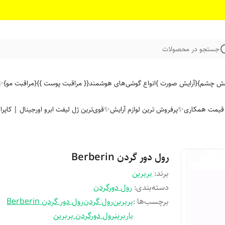
جستجو در محصولات
ایش چشم}
{آرایش صورت }
انواع گوشی‌های هوشمند
{{ مراقبت پوست }}
{مراقبت مو}
✨ 
ن قیمت همکاری
✨پرفروش ترین لوازم آرایش✨
قوی‌ترین ژل لیفت ابرو اورجینال | کاپرا
رول دور گردن Berberin
برند:
بربرین
دسته‌بندی
:
رول دورگردن
برچسب‌ها :
بربرین
رول گردن
رول دور گردن Berberin
باربرینرول دورگردن بربرین