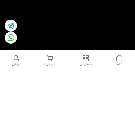
خانه
دسته‌بندی
سبد خرید
پروفایل
دسترسی سریع
اسپری داو uk و هندی
اورجینال | کاپرا و جان اشلی
اورجینال پوست مو بیوتی
با تخفیف ویژه