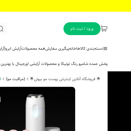
ورود / ثبت نام
دسته‌بندی کالاها
خانه
پیگیری سفارش
همه محصولات
آرایش ابرو
{آر
پخش عمده شامپو رنگ تونیکا و محصولات آرایشی اورجینال با بهتری
🌟 فروشگاه آنلاین اینترنتی پوست مو بیوتی🌟
{مراقبت مو}
ل