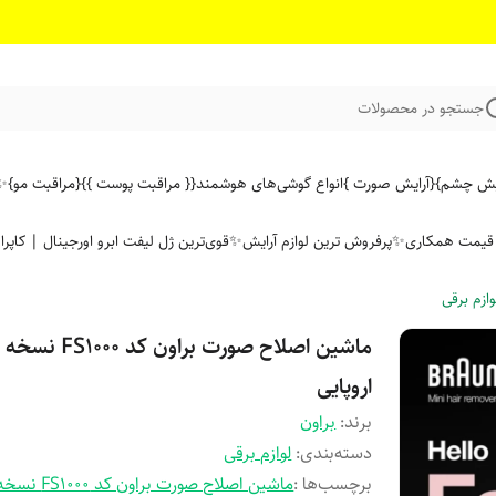
جستجو در محصولات
ایش چشم}
{آرایش صورت }
انواع گوشی‌های هوشمند
{{ مراقبت پوست }}
{مراقبت مو}
✨ 
ن قیمت همکاری
✨پرفروش ترین لوازم آرایش✨
قوی‌ترین ژل لیفت ابرو اورجینال | کاپرا
وازم برقی
ماشین اصلاح صورت براون کد FS1000 نسخه
اروپایی
برند:
براون
دسته‌بندی
:
لوازم برقی
برچسب‌ها :
ماشین اصلاح صورت براون کد FS1000 ن