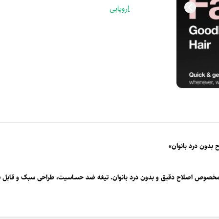
اروپایی
 براون مدل FS1000 نسخه اروپایی، مخصوص اصلاح دقیق و بدون درد بانوان. تیغه ضد حساسیت، طراحی س