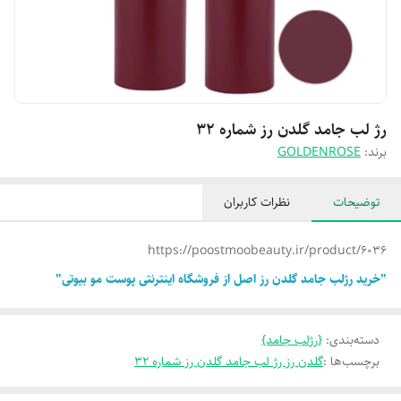
رژ لب جامد گلدن رز شماره 32
برند:
GOLDENROSE
توضیحات
نظرات کاربران
https://poostmoobeauty.ir/product/6036
"خرید رژلب جامد گلدن رز اصل از فروشگاه اینترنتی پوست مو بیوتی"
دسته‌بندی
:
{رژلب جامد}
برچسب‌ها :
گلدن رز رژ لب جامد گلدن رز شماره 32