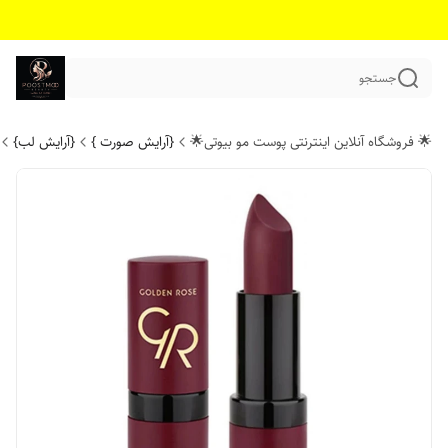
جستجو
🌟 فروشگاه آنلاین اینترنتی پوست مو بیوتی🌟
{آرایش صورت }
{آرایش لب}