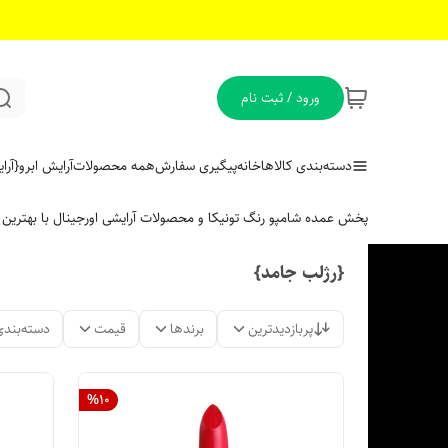
ورود / ثبت نام
دسته‌بندی کالاها
خانه
پیگیری سفارش
همه محصولات
آرایش ابرو
{آر
پخش عمده شامپو رنگ تونیکا و محصولات آرایشی اورجینال با بهتری
{رژلب جامد}
پربازدیدترین
برندها
قیمت
دسته‌بندی
%
10