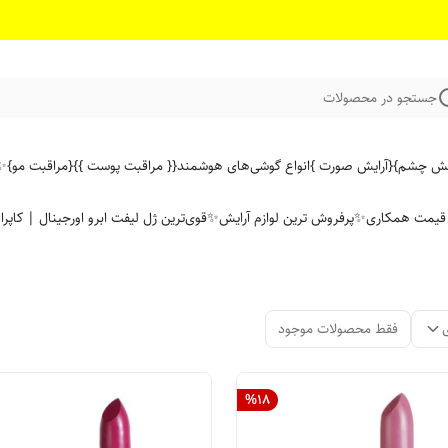
جستجو در محصولات
ایش چشم}
{آرایش صورت }
انواع گوشی‌های هوشمند
{{ مراقبت پوست }}
{مراقبت مو}
✨ 
ن قیمت همکاری
✨پرفروش ترین لوازم آرایش✨
قوی‌ترین ژل لیفت ابرو اورجینال | کاپرا
فقط محصولات موجود
%
18