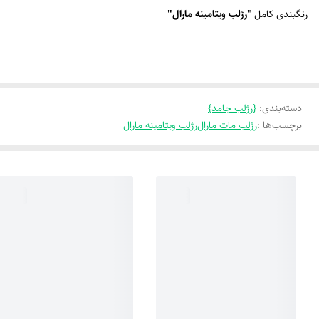
رنگبندی کامل "
رژلب ویتامینه مارال"
دسته‌بندی
:
{رژلب جامد}
برچسب‌ها :
رژلب مات مارال
رژلب ویتامینه مارال