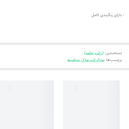
- دارای رنگبندی کامل
دسته‌بندی
:
{رژلب جامد}
برچسب‌ها :
مارالرژلب مارال ویتامینه