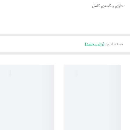
- دارای رنگبندی کامل
دسته‌بندی
:
{رژلب جامد}