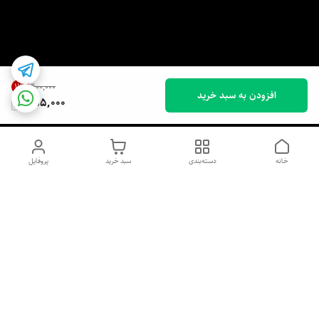
11
%
۴۰۰٬۰۰۰
افزودن به سبد خرید
355,000
خانه
دسته‌بندی
سبد خرید
پروفایل
دسترسی سریع
اسپری داو uk و هندی
اورجینال | کاپرا و جان اشلی