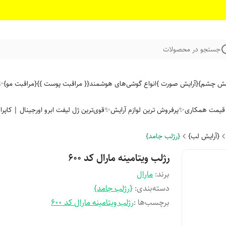
جستجو در محصولات
ایش چشم}
{آرایش صورت }
انواع گوشی‌های هوشمند
{{ مراقبت پوست }}
{مراقبت مو}
✨ 
ن قیمت همکاری
✨پرفروش ترین لوازم آرایش✨
قوی‌ترین ژل لیفت ابرو اورجینال | کاپرا
{آرایش لب}
{رژلب جامد}
رژلب ویتامینه مارال کد ۶۰۰
برند:
مارال
دسته‌بندی
:
{رژلب جامد}
برچسب‌ها :
رژلب ویتامینه مارال کد ۶۰۰