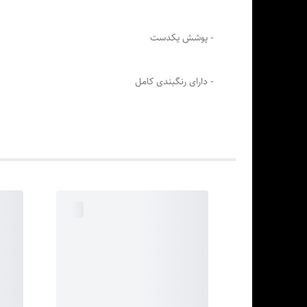
- پوشش یکدست
- دارای رنگبندی کامل