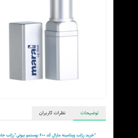
توضیحات
نظرات کاربران
"خرید رژلب ویتامینه مارال کد ۶۰۰ پوستمو بیوتی"رژلب جامد