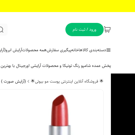
ورود / ثبت نام
دسته‌بندی کالاها
خانه
پیگیری سفارش
همه محصولات
آرایش ابرو
{آر
پخش عمده شامپو رنگ تونیکا و محصولات آرایشی اورجینال با بهتری
🌟 فروشگاه آنلاین اینترنتی پوست مو بیوتی🌟
{آرایش صورت }