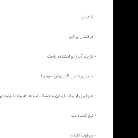
- با دوام
- درخشان بر لب
- کاربرد آسان و استفاده راحت
- حاوی ویتامین E و روغن جوجوبا
- جلوگیری از ترک خوردن و خشکی لب ها همراه با جلوه ی ز
- نرم کننده لب
- مرطوب کننده