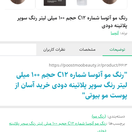
رنگ مو آتوسا شماره C12 حجم 100 میلی لیتر رنگ سوپر
پلاتینه دودی
برند:
آتوسا
توضیحات
مشخصات
نظرات کاربران
https://poostmoobeauty.ir/product/6613
"رنگ مو آتوسا شماره C12 حجم 100 میلی
لیتر رنگ سوپر پلاتینه دودی خرید آسان از
پوست مو بیوتی"
دسته‌بندی
:
{رنگ مو}
برچسب‌ها :
رنگ مو آتوسا شماره C12 حجم 100 میلی لیتر رنگ سوپر پلاتینه
دودی