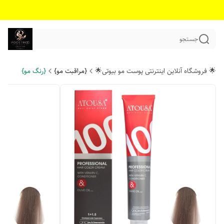
جستجو
🌟 فروشگاه آنلاین اینترنتی پوست مو بیوتی🌟
{مراقبت مو}
{رنگ مو}