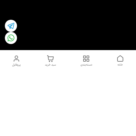
خانه
دسته‌بندی
سبد خرید
پروفایل
دسترسی سریع
اسپری داو uk و هندی
اورجینال | کاپرا و جان اشلی
اورجینال پوست مو بیوتی
با تخفیف ویژه