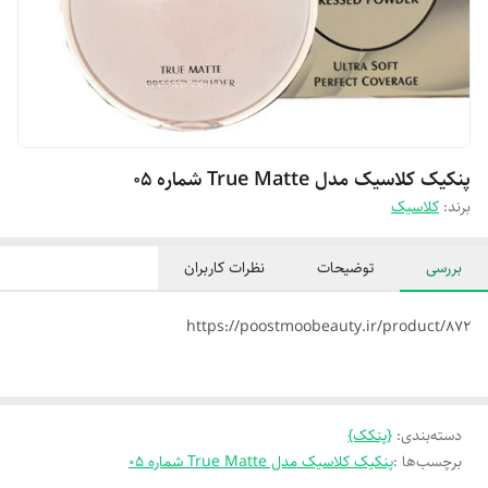
پنکیک کلاسیک مدل True Matte شماره 05
برند:
کلاسیک
بررسی
توضیحات
نظرات کاربران
https://poostmoobeauty.ir/product/872
دسته‌بندی
:
{پنکک}
برچسب‌ها :
پنکیک کلاسیک مدل True Matte شماره 05