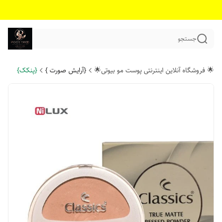
جستجو
🌟 فروشگاه آنلاین اینترنتی پوست مو بیوتی🌟
{آرایش صورت }
{پنکک}